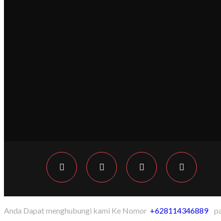
Anda Dapat menghubungi kami Ke Nomor
+628114346889
pad