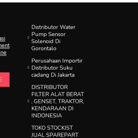
Distributor Water
Pump Sensor
si
Solenoid Di
ment
Gorontalo
ine
Perusahaan Importir
Distributor Suku
cadang Di Jakarta
E
DISTRIBUTOR
FILTER ALAT BERAT
, GENSET, TRAKTOR,
KENDARAAN DI
INDONESIA
TOKO STOCKIST
JUAL SPAREPART