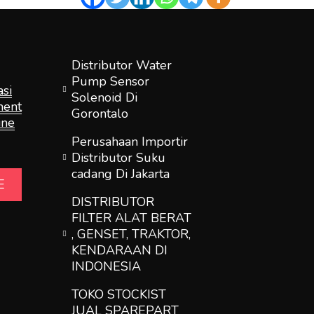
Distributor Water
Pump Sensor
si
Solenoid Di
ment
Gorontalo
ine
Perusahaan Importir
Distributor Suku
cadang Di Jakarta
E
DISTRIBUTOR
FILTER ALAT BERAT
, GENSET, TRAKTOR,
KENDARAAN DI
INDONESIA
TOKO STOCKIST
JUAL SPAREPART