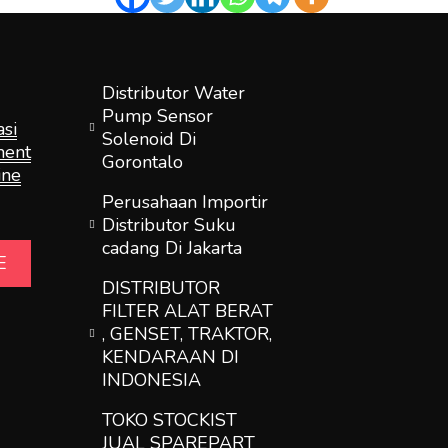
Distributor Water
Pump Sensor
si
Solenoid Di
ment
Gorontalo
ine
Perusahaan Importir
Distributor Suku
cadang Di Jakarta
E
DISTRIBUTOR
FILTER ALAT BERAT
, GENSET, TRAKTOR,
KENDARAAN DI
INDONESIA
TOKO STOCKIST
JUAL SPAREPART