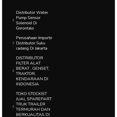
i
e
Distributor Water
s
Pump Sensor
e
Solenoid Di
l
Gorontalo
D
i
Perusahaan Importir
G
Distributor Suku
o
cadang Di Jakarta
r
o
DISTRIBUTOR
n
FILTER ALAT
t
BERAT , GENSET,
a
TRAKTOR,
l
KENDARAAN DI
o
INDONESIA
TOKO STOCKIST
JUAL SPAREPART
TRUK TRAILER
TERMURAH DAN
BERKUALITAS DI