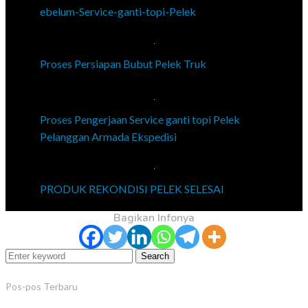
ebelum-Service-ganti-topi-Pelek
Proses Persiapan Bubut Pelek Truk
Proses Pengerjaan Service ganti topi Pelek
Pelanggan Armada Ekspedisi
PRODUK REKONDISI PELEK SELESAI
Bagikan Infonya
Search
Pos-pos Terbaru