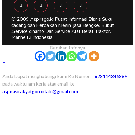
© 2009 Aspirago.id Pusat Informasi Bisnis Suku
cadang dan Perbaikan Mesin, jasa Bengkel Bubut
,Service dinamo Dan Service Alat Berat ,Traktor,
Marine Di Indonesia
Bagikan Infonya
Anda Dapat menghubungi kami Ke Nomor
+628114346889
pada waktu jam kerja atau email ke
aspirasirakyatgorontalo@gmail.com