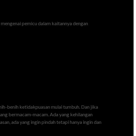
ra mengenai pemicu dalam kaitannya dengan
benih-benih ketidakpuasan mulai tumbuh. Dan jika
il yang bermacam-macam. Ada yang kehilangan
san, ada yang ingin pindah tetapi hanya ingin dan