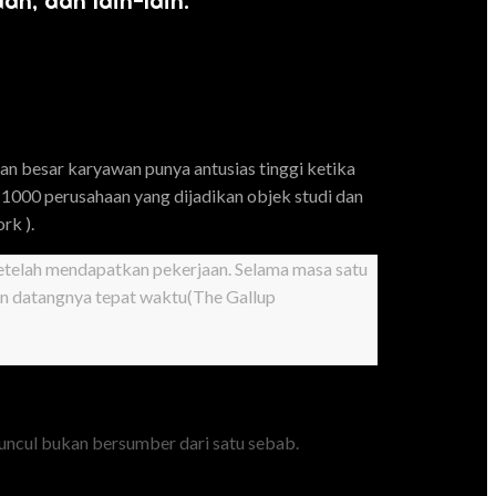
n, dan lain-lain.
ian besar karyawan punya antusias tinggi ketika
i 1000 perusahaan yang dijadikan objek studi dan
rk ).
setelah mendapatkan pekerjaan. Selama masa satu
dan datangnya tepat waktu(The Gallup
uncul bukan bersumber dari satu sebab.