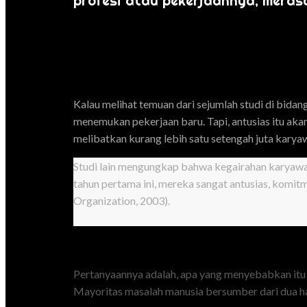
profesi atau pekerjaannya, merasa
Kalau melihat temuan dari sejumlah studi di bidan
menemukan pekerjaan baru. Tapi, antusias itu akan
melibatkan kurang lebih satu setengah juta karyaw
Studi lain mengungkap bahwa kegairahan karyawan
tahun pertama ini, mereka sangat antusias, komi
Organization, 2003).
Pertanyaannya adalah, apa yang menyebabkan itu 
Mayoritas masalah manusia bersumber dari dua hal