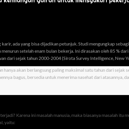
 kehilangan gairah untuk mensyukuri pekerjaa
g karir, ada yang bisa dijadikan petunjuk. Studi mengungkap sebag
 menurun setelah enam bulan bekerja. Ini dirasakan oleh 85 % dar
an dari sejak tahun 2000-2004 (Sirota Survey Intelligence, New Yo
 hanya akan berlangsung paling maksimal satu tahun dari sejak 
tmennya bagus, bersedia untuk menerima nasehat dari atasannya, 
terjadi? Karena ini masalah manusia, maka biasanya masalah itu m
, yaitu: