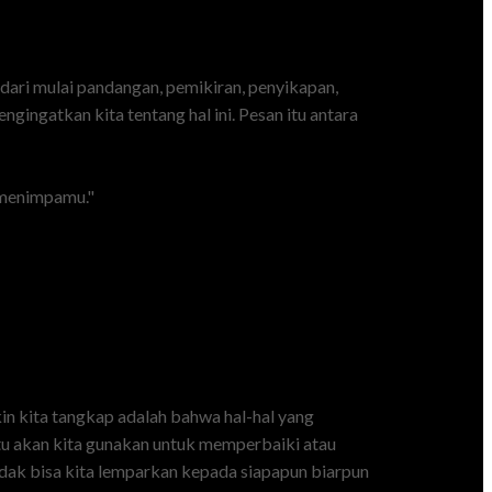
 (dari mulai pandangan, pemikiran, penyikapan,
ingatkan kita tentang hal ini. Pesan itu antara
 menimpamu."
n kita tangkap adalah bahwa hal-hal yang
itu akan kita gunakan untuk memperbaiki atau
ni tidak bisa kita lemparkan kepada siapapun biarpun