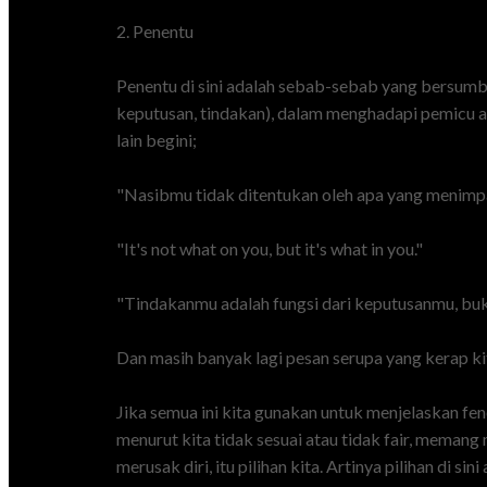
2. Penentu
Penentu di sini adalah sebab-sebab yang bersumber 
keputusan, tindakan), dalam menghadapi pemicu ad
lain begini;
"Nasibmu tidak ditentukan oleh apa yang menimp
"It's not what on you, but it's what in you."
"Tindakanmu adalah fungsi dari keputusanmu, buk
Dan masih banyak lagi pesan serupa yang kerap ki
Jika semua ini kita gunakan untuk menjelaskan f
menurut kita tidak sesuai atau tidak fair, mema
merusak diri, itu pilihan kita. Artinya pilihan di 