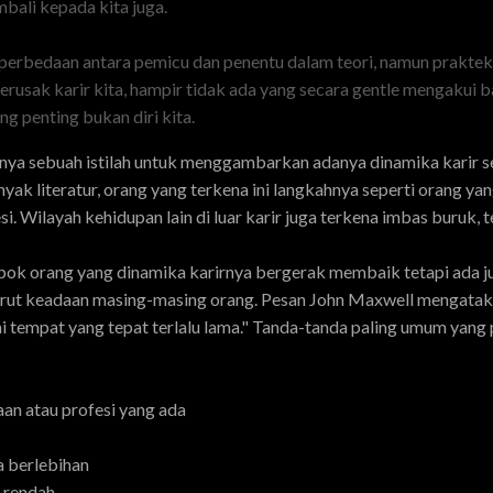
mbali kepada kita juga.
ui perbedaan antara pemicu dan penentu dalam teori, namun praktek
rusak karir kita, hampir tidak ada yang secara gentle mengakui ba
 penting bukan diri kita.
nya sebuah istilah untuk menggambarkan adanya dinamika karir ses
yak literatur, orang yang terkena ini langkahnya seperti orang yan
esi. Wilayah kehidupan lain di luar karir juga terkena imbas buruk, 
pok orang yang dinamika karirnya bergerak membaik tetapi ada j
menurut keadaan masing-masing orang. Pesan John Maxwell mengata
 tempat yang tepat terlalu lama." Tanda-tanda paling umum yang 
an atau profesi yang ada
a berlebihan
 rendah