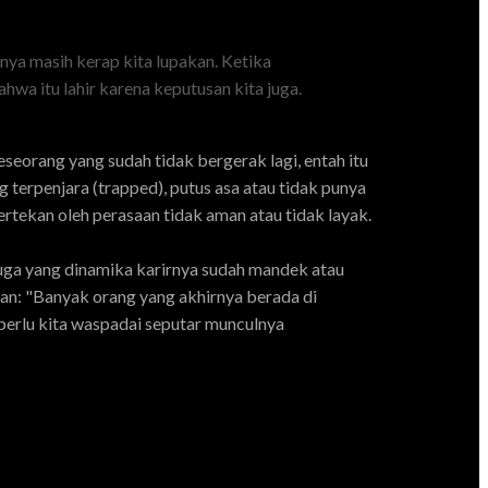
nya masih kerap kita lupakan. Ketika
hwa itu lahir karena keputusan kita juga.
eorang yang sudah tidak bergerak lagi, entah itu
g terpenjara (trapped), putus asa atau tidak punya
tertekan oleh perasaan tidak aman atau tidak layak.
uga yang dinamika karirnya sudah mandek atau
kan: "Banyak orang yang akhirnya berada di
perlu kita waspadai seputar munculnya