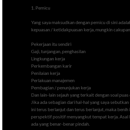
1. Pemicu
Yang saya maksudkan dengan pemicu di sini adalah
kepuasan / ketidakpuasan kerja, mungkin cakupanny
Pekerjaan itu sendiri
Gaji, tunjangan, penghasilan
Lingkungan kerja
Perkembangan karir
Penilaian kerja
Perlakuan manajemen
Pembagian / penunjukan kerja
Dan lain-lain sejauh yang terkait dengan soal puas 
Jika ada sebagian dari hal-hal yang saya sebutkan 
ini terus berlanjut dan terus berlanjut, maka b
perspektif positif menyangkut tempat kerja. Asal 
ada yang benar-benar pindah.