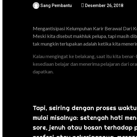
Sang Pembantu
Desember 26, 2018
Mengantisipasi Kelumpuhan Karir Berawal Dari K
Meski kita disebut makhluk pelupa, tapi masih di
tak mungkin terlupakan adalah ketika kita menerim
Kalau mengingat ke belakang, saat itu kita benar-b
kesediaan belajar dan menerima pelajaran dari ora
dapatkan.
Tapi, seiring dengan proses waktu
mulai misalnya: setengah hati me
sore, jenuh atau bosan terhadap 