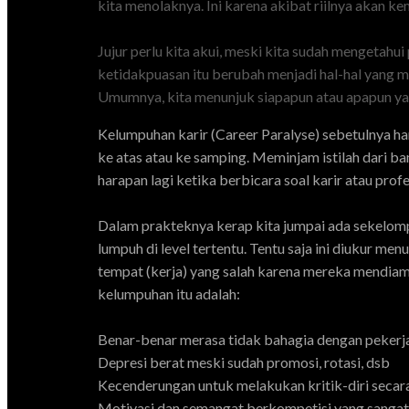
kita menolaknya. Ini karena akibat riilnya akan ke
Jujur perlu kita akui, meski kita sudah mengetah
ketidakpuasan itu berubah menjadi hal-hal yang me
Umumnya, kita menunjuk siapapun atau apapun yang
Kelumpuhan karir (Career Paralyse) sebetulnya ha
ke atas atau ke samping. Meminjam istilah dari ban
harapan lagi ketika berbicara soal karir atau prof
Dalam prakteknya kerap kita jumpai ada sekelom
lumpuh di level tertentu. Tentu saja ini diukur 
tempat (kerja) yang salah karena mereka mendiami
kelumpuhan itu adalah:
Benar-benar merasa tidak bahagia dengan pekerja
Depresi berat meski sudah promosi, rotasi, dsb
Kecenderungan untuk melakukan kritik-diri secar
Motivasi dan semangat berkompetisi yang sangat